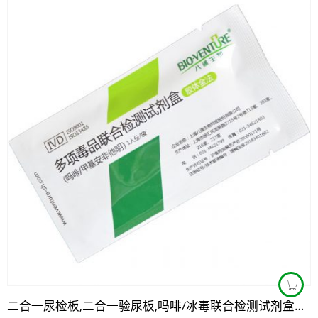
二合一尿检板,二合一验尿板,吗啡/冰毒联合检测试剂盒购买